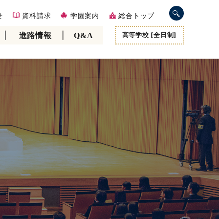
せ
資料請求
学園案内
総合トップ
高等学校 [全日制]
進路情報
Q&A
中学3年オーストラリア短期留学