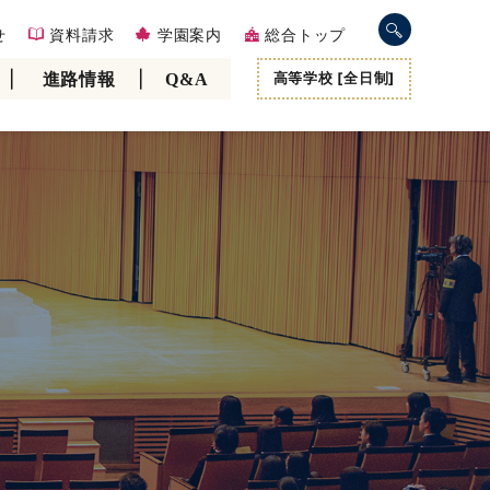
せ
資料請求
学園案内
総合トップ
高等学校 [全日制]
進路情報
Q&A
中学3年オーストラリア短期留学