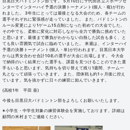
目黒日大バドミントン部です。 5月10日に千代田区立スポーツセ
ンターでインターハイ予選の決勝トーナメント(個人・複)が行わ
れました。 3年生にとっては最後となる大会のため、各チームの
選手それぞれに緊張感が走っていました。 また、バドミントンの
ルール変更により1ゲーム15点制になった初めての大会でした。
その中でも、柔軟に変化に対応しながら全力で勝負に挑めていた
と思います。最後まで勝負がわからない白熱した試合も多く、と
ても良い雰囲気で試合に臨めていました。 来週は、インターハイ
予選の決勝トーナメント(個人・単)が行われます。目黒日本大学
からは男女合わせ合計10名の選手が大会に出場します。 今大会
で納得のいく結果だった選手も、課題を見つけることのできた選
手もいると思います。気持ちを切り替えて残り1週間、チーム一
丸となって頑張っていきます。 また、団体戦も約1ヶ月後に控え
ています。気を抜かずに日々の練習に励んでいきます。
(高校1年 平田 葵)
今後も目黒日大バドミントン部をよろしくお願いいたします。
※小学生・中学生対象の練習体験会を実施しております。詳細は
顧問の米村までご連絡ください。