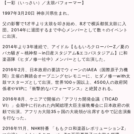
【一彩（いっさい）／太鼓パフォーマー】
1997年3月20日 神奈川県生まれ。
父の影響で1才半より太鼓を叩き始め、8才で横浜都筑太鼓に入
団。2014年に退団するまで中心メンバーとして数々のイベント
に出演。
2014年より3年連続で、アイドル【ももいろクローバーZ／夏の
バカ騒ぎ～桃神祭～in日産スタジアム&エコパスタジアム】に和
楽器隊《ヒダノ修一社中》メンバーとして出演した。
2016年2月、日本政府の要請でウィーンのIAEA（国際原子力機
関）主催の舞踏会オープニングセレモニーに、ヒダノ修一with太
鼓マスターズとして出演。世界100ヶ国以上、4500人の政府関
係者やVIPに『衝撃的なパフォーマンス』と絶賛される。
2016年8月、ケニアで開催の「アフリカ開発会議（TICAD
VI）」会期中に行われた内閣総理大臣主催晩餐会に日本政府の依
頼で出演。アフリカ大陸35ヶ国の大統領が出席する中で記念演奏
を行なった。
2016年11月、NHK特番 「ももクロ和楽器レボリューションZ」