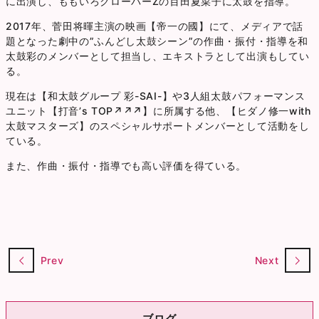
に出演し、ももいろクローバーZの百田夏菜子に太鼓を指導。
2017年、菅田将暉主演の映画【帝一の國】にて、メディアで話
題となった劇中の”ふんどし太鼓シーン”の作曲・振付・指導を和
太鼓彩のメンバーとして担当し、エキストラとして出演もしてい
る。
現在は【和太鼓グループ 彩-SAI-】や3人組太鼓パフォーマンス
ユニット【打音’s TOP↗︎↗︎↗︎】に所属する他、【ヒダノ修一with
太鼓マスターズ】のスペシャルサポートメンバーとして活動をし
ている。
また、作曲・振付・指導でも高い評価を得ている。
Prev
Next
ブログ