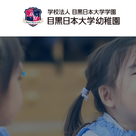
ごあいさつ、保育目標、指導内容
入園までの流れ、見学会・説明会