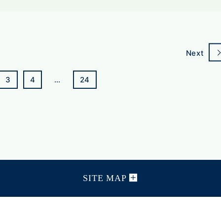
Next
3
4
…
24
SITE MAP