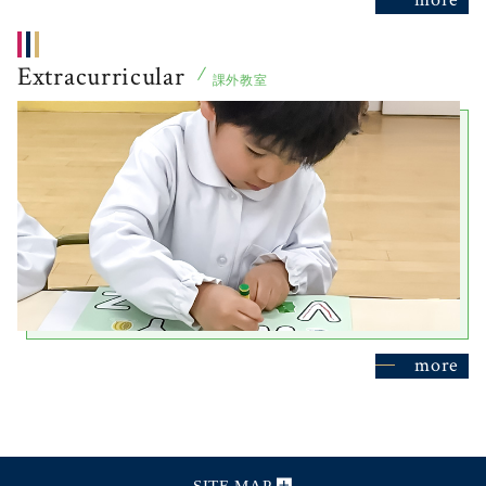
Extracurricular
課外教室
more