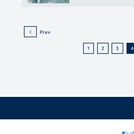
Prev
1
2
3
4