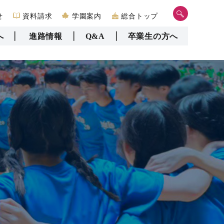
せ
資料請求
学園案内
総合トップ
へ
進路情報
Q&A
卒業生の方へ