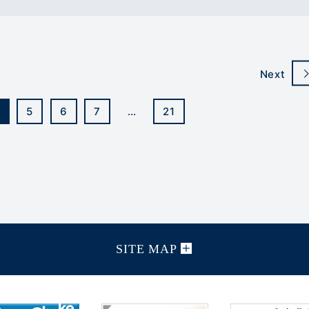
Next
5
6
7
…
21
SITE MAP