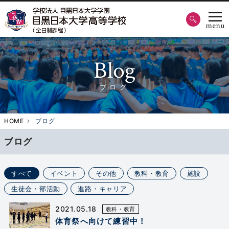
Blog
ブログ
HOME
ブログ
ブログ
すべて
イベント
その他
教科・教育
施設
生徒会・部活動
進路・キャリア
2021.05.18
教科・教育
体育祭へ向けて練習中！