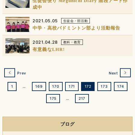
生徒会便り Megunichi Diary 階段アート作
成中
2021.05.05
生徒会・部活動
中学・高校バドミントン部より活動報告
2021.04.28
教科・教育
有意義なLHR!
Prev
Next
1
…
169
170
171
172
173
174
175
…
217
ブログ