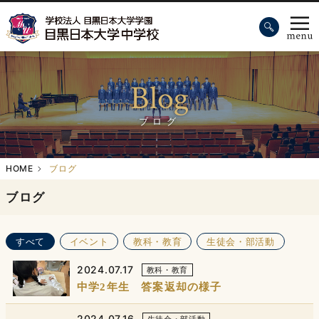
Blog
ブログ
HOME
ブログ
ブログ
すべて
イベント
教科・教育
生徒会・部活動
2024.07.17
教科・教育
中学2年生 答案返却の様子
2024.07.16
生徒会・部活動