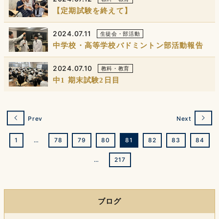
【定期試験を終えて】
2024.07.11
生徒会・部活動
中学校・高等学校バドミントン部活動報告
2024.07.10
教科・教育
中1 期末試験2日目
Prev
Next
1
…
78
79
80
81
82
83
84
…
217
ブログ