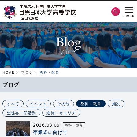
Blog
ブログ
HOME
ブログ
教科・教育
ブログ
すべて
イベント
その他
教科・教育
施設
生徒会・部活動
進路・キャリア
2026.03.06
教科・教育
卒業式に向けて